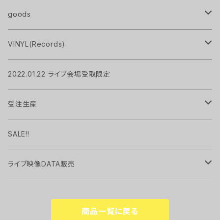
handkerchief
T-Shirts
goods
Pavlov City
Pavlov City
sweat
pouch
VINYL(Records)
MIRAGE
socks
bag
LP
2022.01.22 ライブ会場受取限定
UP TO YOU
Hoodie
candle
EP
受注生産
Pavlov City
Long Sleeve Tee
handkerchief
現品限り
SALE!!
cup
ライブ映像DATA販売
UP TO YOU
Key Holder
2022.01 "TEN" at WWWX
商品一覧に戻る
MIRAGE