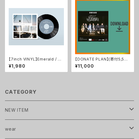
【7inch VINYL】Emerald / ゆ
【DONATE PLAN】(寄付5,500
らめき IN THE AIR ・黎明 x フ
円) Emerald OFFICIAL LIVE
¥1,980
¥11,000
ルコトブミ
MOVIE 2022.1 TEN at SHIB
UYA WWWX (Data)
CATEGORY
NEW ITEM
Pavlov City
wear