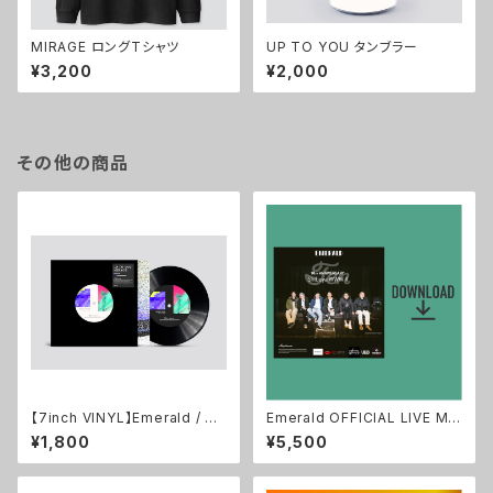
MIRAGE ロングTシャツ
UP TO YOU タンブラー
¥3,200
¥2,000
その他の商品
【7inch VINYL】Emerald / UP
Emerald OFFICIAL LIVE MO
TO YOU・MIRAGE
VIE 2022.1 TEN at SHIBUYA
¥1,800
¥5,500
WWWX (Data)