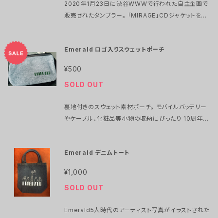
2020年1月23日に渋谷WWWで行われた自主企画で
販売されたタンブラー。 「MIRAGE」CDジャケットを元
にEmeraldメンバー 藤井智之がリデザインしました。
数量限定でEC販売を開始します。
Emerald ロゴ入りスウェットポーチ
¥500
SOLD OUT
裏地付きのスウェット素材ポーチ。 モバイルバッテリー
やケーブル、化粧品等小物の収納にぴったり 10周年を
記念しSALE中 ￥1,500⇨￥500 サイズ:14×20
Emerald デニムトート
¥1,000
SOLD OUT
Emerald5人時代のアーティスト写真がイラストされた