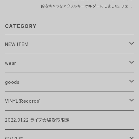
的なキャラをアクリルキーホルダーにしました。 チェー
ン部分はボールチェーンではなく銀色のカラビナタイプ
のナスカンを採用しています 長年使ってきたEmerald
CATEGORY
ロゴのキーホルダーと共にセットでどうぞ。 セット内容
enough MV Key Holder "mabo星人" Letters M
V Key Holder "中野ゾンビ" Simple Logo Key H
NEW ITEM
older ★注意★ ロゴキーホルダーの色はランダムと
なり選べません。 受注生産品のため、商品発送までお
Pavlov City
wear
時間をいただきます。 お急ぎの場合はご注文をお控え
ください。 注文受付：2022/1月末まで 発送時期：202
2/2月下旬以降、随時発送予定
handkerchief
T-Shirts
goods
Pavlov City
Pavlov City
sweat
pouch
VINYL(Records)
MIRAGE
socks
bag
LP
2022.01.22 ライブ会場受取限定
UP TO YOU
Hoodie
candle
EP
受注生産