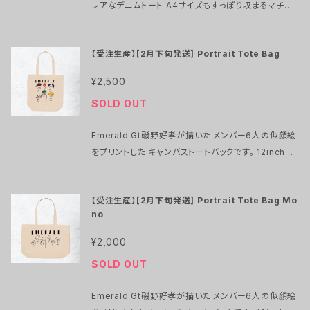
レアなデニムトート A4サイズもすっぽり収まるマチ付
きのデニム地トートバッグです。 少数ロットを10周年記
念SALE！！ ￥2,000⇨￥1,000 サイズ 35×33×10 手
【受注生産】[2月下旬発送] Portrait Tote Bag
持ちでも肩掛けでも使えるハンドル部分は芯の入った
しっかりとした作りで安心の逸品です。 柔らかく軽い作
¥2,500
りなのでサブバッグとしてもメインのバッグとしてお使
SOLD OUT
いいただきやすいアイテム。
Emerald Gt磯野好孝が描いた メンバー6人の似顔絵
をプリントした キャンバストートバックです。 12inchレ
コードがぴったり収まります。 厚手で内側にポケットも
あり使いやすいです。 サイズ：H37/W36/D12 内容量：
【受注生産】[2月下旬発送] Portrait Tote Bag Mo
約 10L 受注生産品のため、商品発送までお時間をいた
no
だきます。 お急ぎの場合はご注文をお控えください。
注文受付：2022/1月末まで 発送時期：2022/2月下旬
¥2,000
以降、随時発送予定
SOLD OUT
Emerald Gt磯野好孝が描いた メンバー6人の似顔絵