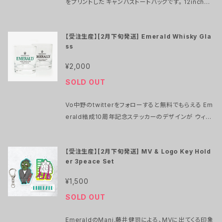
をプリントした キャンバストートバックです。 12inchレ
コードがすっぽり入ります。 厚手で内側にポケットもあ
り使いやすいです。 サイズ：H32/W43/D10 内容量：約
【受注生産】[2月下旬発送] Emerald Whisky Gla
10L 受注生産品のため、商品発送までお時間をいただ
ss
きます。 お急ぎの場合はご注文をお控えください。 注
文受付：2022/1月末まで 発送時期：2022/2月下旬以
¥2,000
降、随時発送予定
SOLD OUT
Vo中野のtwitterをフォローすると無料でもらえる Em
erald結成10周年記念ステッカーのデザインが ウィス
キーグラスになりました。 バンドロゴが緑のバージョン
と、全て黒の2Verあります。 お好みに合わせてお選び
【受注生産】[2月下旬発送] MV & Logo Key Hold
ください。 受注生産品のため、商品発送までお時間を
er 3peace Set
いただきます。 お急ぎの場合はご注文をお控えくださ
い。 注文受付：2022/1月末まで 発送時期：2022/2月
¥1,500
下旬以降、随時発送予定
SOLD OUT
EmeraldのMani.藤井健司による、MVに出てくる印象