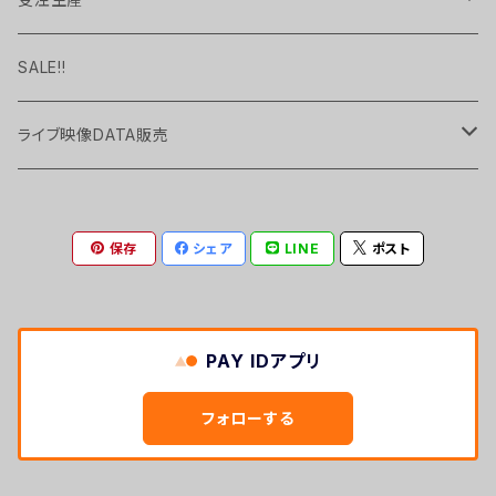
Pavlov City
Long Sleeve Tee
handkerchief
現品限り
SALE!!
cup
ライブ映像DATA販売
UP TO YOU
Key Holder
2022.01 "TEN" at WWWX
保存
シェア
LINE
ポスト
MIRAGE
Whisky Glass
PAY IDアプリ
フォローする