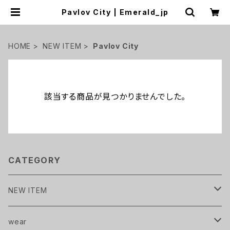
Pavlov City | Emerald_jp
HOME
NEW ITEM
Pavlov City
該当する商品が見つかりませんでした。
CATEGORY
NEW ITEM
Pavlov City
wear