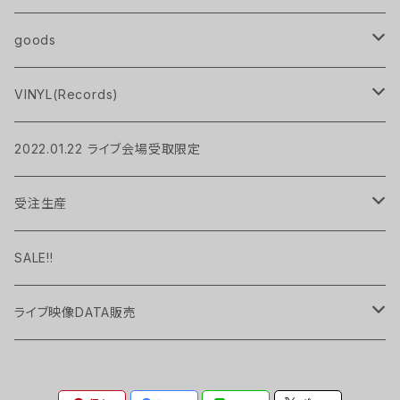
handkerchief
T-Shirts
goods
Pavlov City
Pavlov City
sweat
pouch
VINYL(Records)
MIRAGE
socks
bag
LP
2022.01.22 ライブ会場受取限定
UP TO YOU
Hoodie
candle
EP
受注生産
Pavlov City
Long Sleeve Tee
handkerchief
現品限り
SALE!!
cup
ライブ映像DATA販売
UP TO YOU
Key Holder
2022.01 "TEN" at WWWX