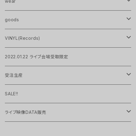
Pavlov City
wear
handkerchief
T-Shirts
goods
Pavlov City
Pavlov City
sweat
pouch
VINYL(Records)
MIRAGE
socks
bag
LP
2022.01.22 ライブ会場受取限定
UP TO YOU
Hoodie
candle
EP
受注生産
Pavlov City
Long Sleeve Tee
handkerchief
現品限り
SALE!!
cup
ライブ映像DATA販売
UP TO YOU
Key Holder
2022.01 "TEN" at WWWX