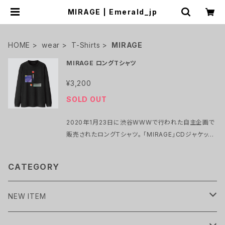
MIRAGE | Emerald_jp
HOME
wear
T-Shirts
MIRAGE
MIRAGE ロングTシャツ
¥3,200
SOLD OUT
2020年1月23日に渋谷WWWで行われた自主企画で
販売されたロングTシャツ。 「MIRAGE」CDジャケット
を元にEmeraldメンバー 藤井健司がリデザインしまし
た。 ごく少数ロットを数量限定でEC販売します。 即完
CATEGORY
売してしまったSサイズとMサイズに関しても少数追加
されています。 お早めにどうぞ。 黒のみ SIZE : S / M
/ L / XL Body: GILDAN(6oz) 着丈ロング 写真はL
NEW ITEM
サイズを着用