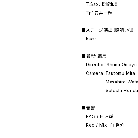
T.Sax：松崎和訓
Tp：安井一輝
■ステージ演出（照明、VJ）
huez
■撮影・編集
Director：Shunji Omayu
Camera：Tsutomu Mita
Masahiro Watan
Satoshi Hond
■音響
PA：山下 大輔
Rec / Mix：向 啓介