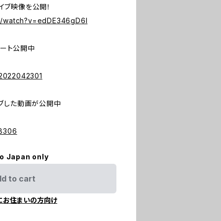
」のライブ映像を公開！
om/watch?v=edDE346gD6I
ポート公開中
e/2022042301
ブした動画が公開中
18306
to Japan only
d to cart
にお住まいの方向け