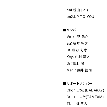
en1.新曲(i.e.)
en2.UP TO YOU
■メンバー
Vo：中野 陽介
Ba：藤井 智之
Gt：磯野 好孝
Key：中村 龍人
Dr：高木 陽
Mani：藤井 健司
■サポートメンバー
Cho：えつこ(DADARAY)
Gt：ユースケ(TAMTAM)
Tb：小池隼人