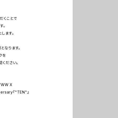
だくことで
す。
たします。
となります。
クを
ください。
WWW X
versary『"TEN"』