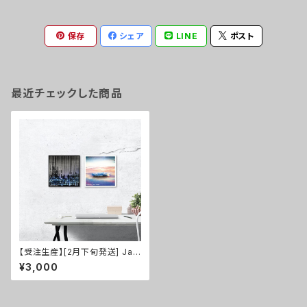
保存
シェア
LINE
ポスト
最近チェックした商品
【受注生産】[2月下旬発送] Jac
ket Canvas Art Board S3(2
¥3,000
73×273mm)