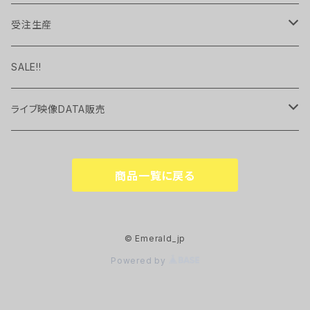
UP TO YOU
Hoodie
candle
EP
受注生産
Pavlov City
Long Sleeve Tee
handkerchief
現品限り
SALE!!
cup
ライブ映像DATA販売
UP TO YOU
Key Holder
2022.01 "TEN" at WWWX
商品一覧に戻る
MIRAGE
Whisky Glass
© Emerald_jp
Powered by