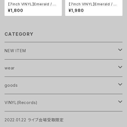
【7inch VINYL】Emerald / UP
【7inch VINYL】Emerald / ゆ
TO YOU・MIRAGE
らめき IN THE AIR ・黎明 x フ
¥1,800
¥1,980
ルコトブミ
CATEGORY
NEW ITEM
Pavlov City
wear
handkerchief
T-Shirts
goods
Pavlov City
Pavlov City
sweat
pouch
VINYL(Records)
MIRAGE
socks
bag
LP
2022.01.22 ライブ会場受取限定