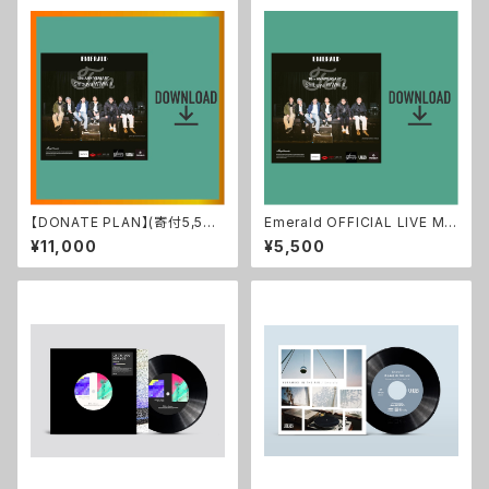
【DONATE PLAN】(寄付5,500
Emerald OFFICIAL LIVE MO
円) Emerald OFFICIAL LIVE
VIE 2022.1 TEN at SHIBUYA
¥11,000
¥5,500
MOVIE 2022.1 TEN at SHIB
WWWX (Data)
UYA WWWX (Data)