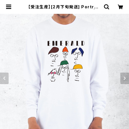
【受注生産】[2月下旬発送] Portrait
Heavyweight Long Sleeve | E
merald_jp