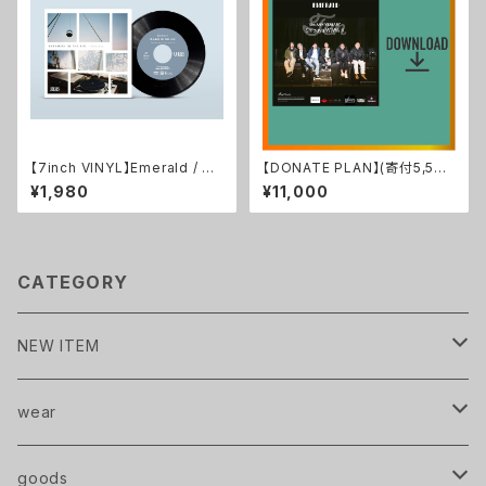
【7inch VINYL】Emerald / ゆ
【DONATE PLAN】(寄付5,500
らめき IN THE AIR ・黎明 x フ
円) Emerald OFFICIAL LIVE
¥1,980
¥11,000
ルコトブミ
MOVIE 2022.1 TEN at SHIB
UYA WWWX (Data)
CATEGORY
NEW ITEM
Pavlov City
wear
handkerchief
T-Shirts
goods