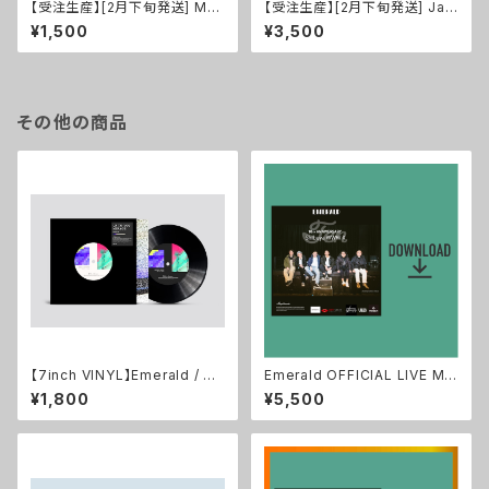
【受注生産】[2月下旬発送] MV
【受注生産】[2月下旬発送] Jac
& Logo Key Holder 3peac
ket Canvas Art Board S6(4
¥1,500
¥3,500
e Set
10×410mm)
その他の商品
【7inch VINYL】Emerald / UP
Emerald OFFICIAL LIVE MO
TO YOU・MIRAGE
VIE 2022.1 TEN at SHIBUYA
¥1,800
¥5,500
WWWX (Data)