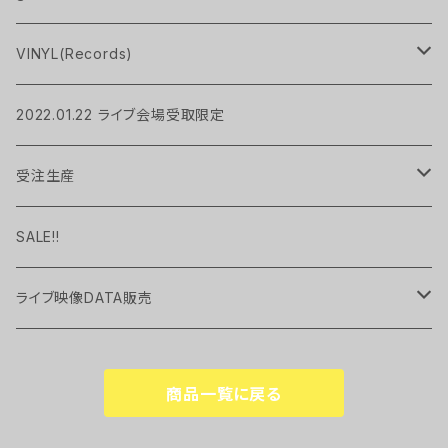
Pavlov City
Pavlov City
sweat
pouch
VINYL(Records)
MIRAGE
socks
bag
LP
2022.01.22 ライブ会場受取限定
UP TO YOU
Hoodie
candle
EP
受注生産
Pavlov City
Long Sleeve Tee
handkerchief
現品限り
SALE!!
cup
ライブ映像DATA販売
UP TO YOU
Key Holder
2022.01 "TEN" at WWWX
商品一覧に戻る
MIRAGE
Whisky Glass